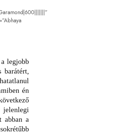
 Garamond|600|||||||”
s=”Abhaya
a legjobb
 barátért,
atatlanul
 amiben én
következő
elenlegi
t abban a
 sokrétűbb