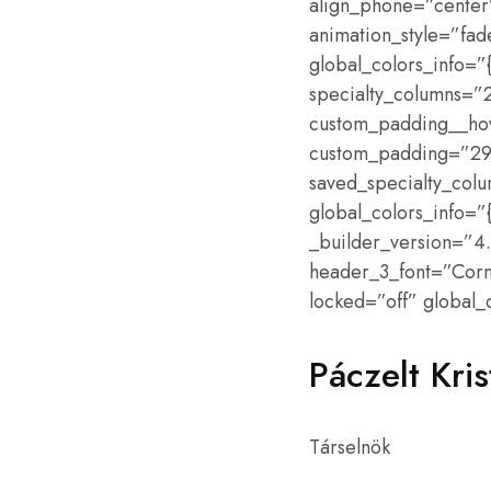
align_phone=”center”
animation_style=”fa
global_colors_info=
specialty_columns=”2
custom_padding__hov
custom_padding=”29.
saved_specialty_col
global_colors_info=
_builder_version=”4.16
header_3_font=”Corm
locked=”off” global_c
Páczelt Kris
Társelnök