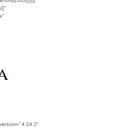
mond|500|||||||”
||”
x”
a
version=”4.24.2″