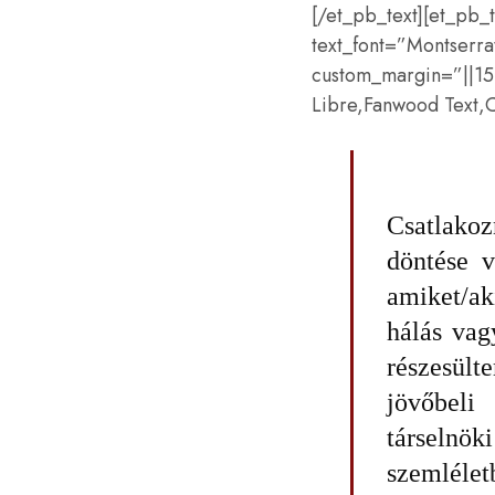
[/et_pb_text][et_pb
text_font=”Montserrat
custom_margin=”||15p
Libre,Fanwood Text,C
Csatlakoz
döntése v
amiket/ak
hálás vag
részesül
jövőbeli
társelnök
szemlélet