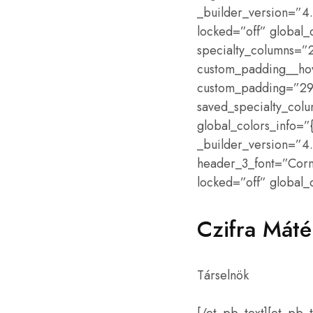
_builder_version=”4
locked=”off” global
specialty_columns=”2
custom_padding__hov
custom_padding=”29.
saved_specialty_col
global_colors_info=
_builder_version=”4.16
header_3_font=”Corm
locked=”off” global_c
Czifra Máté
Társelnök