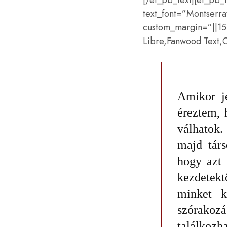
[/et_pb_text][et_pb
text_font=”Montserrat
custom_margin=”||15p
Libre,Fanwood Text,C
Amikor je
éreztem
,
válhatok
.
majd társ
hogy azt 
kezdetek
minket k
szórakozá
találkozh