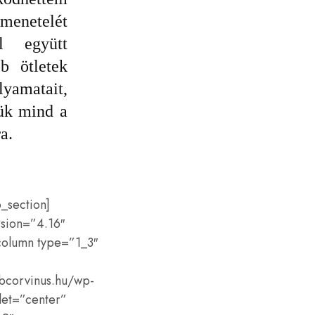
menetelét
l együtt
b ötletek
lyamatait
,
sük mind a
ra
.
_section]
rsion=”4.16″
column type=”1_3″
ubcorvinus.hu/wp-
let=”center”