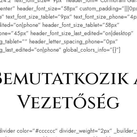
24.2″ text_font_size=”9px” header_font=”Cormorant Gara
center” header_font_size=”58px” custom_padding=”|||0px
e” text_font_size_tablet=”9px” text_font_size_phone=”4p
edited=”on|phone” header_font_size_tablet=”58px”
one=”45px” header_font_size_last_edited=”on|desktop”
ng_tablet=”” header_letter_spacing_phone=”0px”
g_last_edited=”on|phone” global_colors_info=”{}”]
Bemutatkozik 
Vezetőség
divider color=”#cccccc” divider_weight=”2px” _builder_