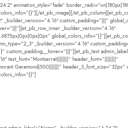
.24.2″ animation_style=”fade” border_radii=”on|180px|1
_colors_info=”{}”][/et_pb_image][/et_pb_column][et_pb_
″ _builder_version=”4.16″ custom_padding=”|||” global_c
er=”|||”][et_pb_row_inner _builder_version=”4.16″
6875px|0px|0px|0px” global_colors_info=”{}”][et_pb_co
umn_type=”2_3″ _builder_version=”4.16″ custom_padding=
”{}” custom_padding__hover=”|||”][et_pb_text admin_lab
″ text_font=”Montserrat||||||||” header_font=”||||||||”
orant Garamond|500|||||||” header_3_font_size=”32px” 
olors_info=”{}”]