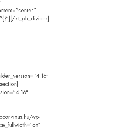
”
nment=”center”
”{}”][/et_pb_divider]
|”
ilder_version=”4.16″
section]
rsion=”4.16″
″
ubcorvinus.hu/wp-
ce_fullwidth=”on”