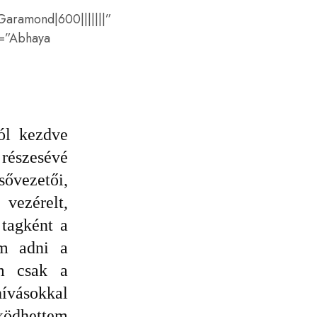
 Garamond|600|||||||”
s=”Abhaya
ól kezdve
 részesévé
sővezetői
,
 vezérelt
,
 tagként a
am adni a
m csak a
hívásokkal
ködhettem