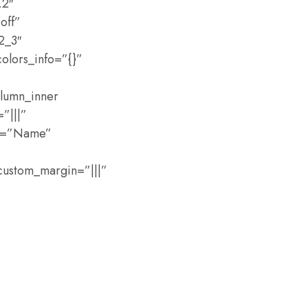
.2″
off”
2_3″
olors_info=”{}”
lumn_inner
”|||”
el=”Name”
custom_margin=”|||”