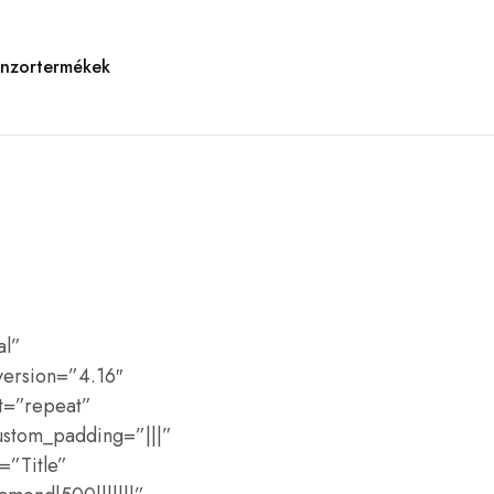
nzortermékek
al”
version=”4.16″
t=”repeat”
ustom_padding=”|||”
=”Title”