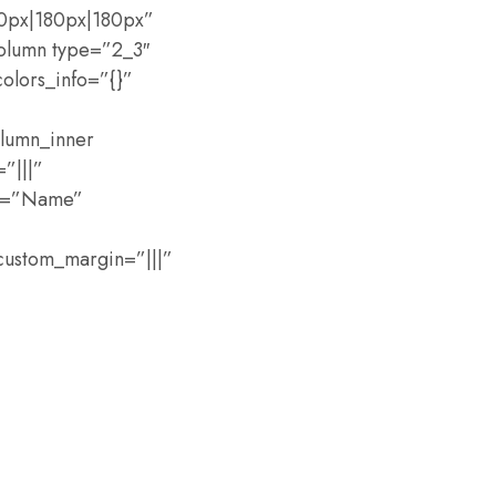
80px|180px|180px”
column type=”2_3″
olors_info=”{}”
lumn_inner
”|||”
el=”Name”
custom_margin=”|||”