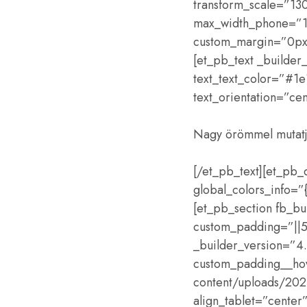
transform_scale=”1
max_width_phone=”10
custom_margin=”0px||
[et_pb_text _builder
text_text_color=”#1e
text_orientation=”cen
Nagy örömmel mutatju
[/et_pb_text][et_pb
global_colors_info=”
[et_pb_section fb_bu
custom_padding=”||58
_builder_version=”4.
custom_padding__hove
content/uploads/2024
align_tablet=”center