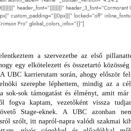
_text admin_label=”Name” _builder_version=”4.24.2″
||||||||” header_font=”||||||||” header_3_font=”Cormorant
x|” custom_padding=”||0px|||” locked=”off” inline_font
rimson Pro” global_colors_info=”{}”]
lentkeztem a szervezetbe az első pillanatt
 hogy egy elkötelezett és összetartó közösség
 A UBC karrierutam során
, ahogy először fel
elnöki szerepbe léphettem
, mindig az a cél
a sok
-sok támogatást és élményt
, amit már
től fogva kaptam
, vezetőként vissza tudj
övető Stage
-eknek
. A UBC azonban ne
sról szólt
, itt napról
-napra valódi szakmai ki
attam
, nívós cégekkel és előadókkal mű