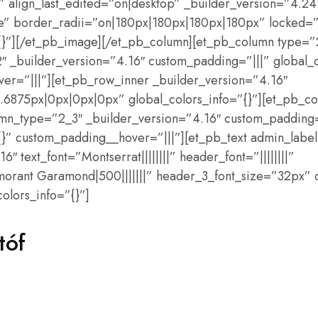
 align_last_edited=”on|desktop” _builder_version=”4.24
de” border_radii=”on|180px|180px|180px|180px” locked=”
”{}”][/et_pb_image][/et_pb_column][et_pb_column type=”
″ _builder_version=”4.16″ custom_padding=”|||” global_c
er=”|||”][et_pb_row_inner _builder_version=”4.16″
6875px|0px|0px|0px” global_colors_info=”{}”][et_pb_co
umn_type=”2_3″ _builder_version=”4.16″ custom_padding=
”{}” custom_padding__hover=”|||”][et_pb_text admin_lab
″ text_font=”Montserrat||||||||” header_font=”||||||||”
orant Garamond|500|||||||” header_3_font_size=”32px” 
olors_info=”{}”]
tóf