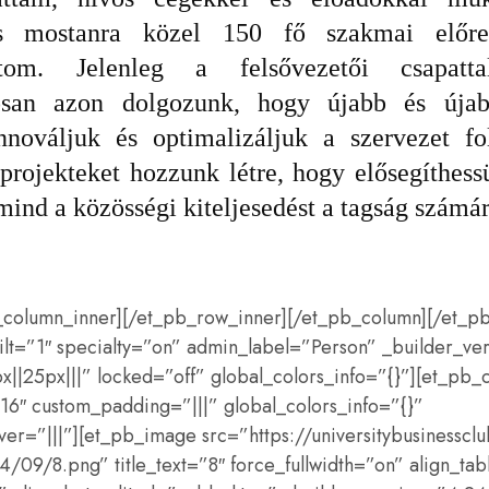
s mostanra közel 150 fő szakmai előre
atom
. Jelenleg a felsővezetői csapatta
osan azon dolgozunk
, hogy újabb és újab
nováljuk és optimalizáljuk a szervezet fo
 projekteket hozzunk létre
, hogy elősegíthes
 mind a közösségi kiteljesedést a tagság számá
_column_inner][/et_pb_row_inner][/et_pb_column][/et_pb
ilt=”1″ specialty=”on” admin_label=”Person” _builder_ve
|25px|||” locked=”off” global_colors_info=”{}”][et_pb_
16″ custom_padding=”|||” global_colors_info=”{}”
r=”|||”][et_pb_image src=”https://universitybusinesscl
/09/8.png” title_text=”8″ force_fullwidth=”on” align_tab