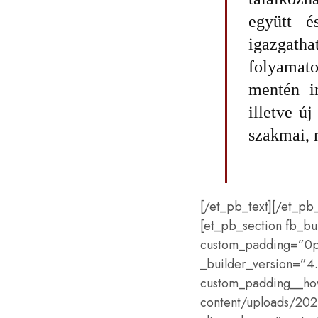
együtt é
igazgath
folyamat
mentén in
illetve új
szakmai
,
[/et_pb_text][/et_pb
[et_pb_section fb_bu
custom_padding=”0px|
_builder_version=”4.
custom_padding__hove
content/uploads/2024