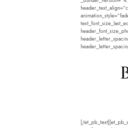
_builder_version=”4.
header_text_align=”
animation_style=”fad
text_font_size_last_
header_font_size_ph
header_letter_spaci
header_letter_spacin
[/et_pb_text][et_pb_