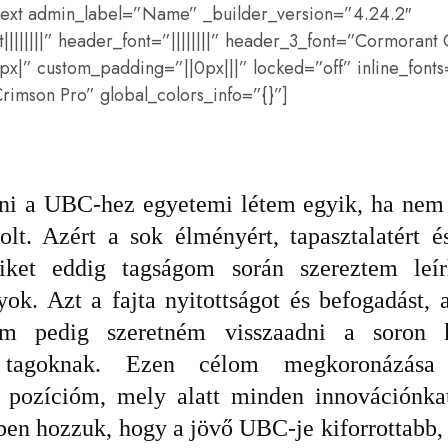
_text admin_label=”Name” _builder_version=”4.24.2″
||||||||” header_font=”||||||||” header_3_font=”Cormorant
x|” custom_padding=”||0px|||” locked=”off” inline_font
rimson Pro” global_colors_info=”{}”]
ni a UBC-hez egyetemi létem egyik, ha nem 
olt. Azért a sok élményért, tapasztalatért és
iket eddig tagságom során szereztem leírh
yok. Azt a fajta nyitottságot és befogadást,
tem pedig szeretném visszaadni a soron 
 tagoknak. Ezen célom megkoronázása j
i pozícióm, mely alatt minden innovációnka
ben hozzuk, hogy a jövő UBC-je kiforrottabb,