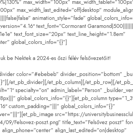
30%|130%” max_width=”100px” max_width_tablet=”100px
0px” max_width_last_edited=”off|desktop” module_alig
||false|false” animation_style=”fade” global_colors_info=
_version=”4.16″ text_font=”Cormorant Garamond|500||||||
1e1e” text_font_size=”20px” text_line_height=”1.8em”
ter” global_colors_info=”{}”]
k be Nektek a 2024-es őszi félév felsővezetőit!
_divider color=”#ebebeb” divider_position=”bottom” _bu
{}”][/et_pb_divider][/et_pb_column][/et_pb_row][/et_pb_
ilt=”1″ specialty=”on” admin_label=”Person” _builder_ve
px|||” global_colors_info=”{}”][et_pb_column type=”1_3
16″ custom_padding=”|||” global_colors_info=”{}”
r=”|||”][et_pb_image src=”https://universitybusinesscl
/09/Felsovez-poszt.png” title_text=”Felsővez poszt” for
” align_phone=”center” align_last_edited=”on|desktop”