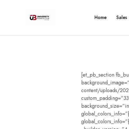
Home
Sales
University
Business
Club
–
Corvinus
[et_pb_section fb_bu
background_image=”h
content/uploads/2024
custom_padding=”33px
background_size=”in
global_colors_info=”
global_colors_info=”