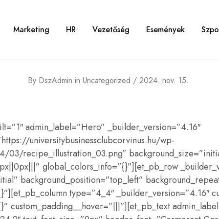
Marketing
HR
Vezetőség
Események
Szpo
By
DszAdmin
in
Uncategorized
2024. nov. 15.
ilt=”1″ admin_label=”Hero” _builder_version=”4.16″
ttps://universitybusinessclubcorvinus.hu/wp-
/03/recipe_illustration_03.png” background_size=”initi
||0px|||” global_colors_info=”{}”][et_pb_row _builder_
itial” background_position=”top_left” background_repea
{}”][et_pb_column type=”4_4″ _builder_version=”4.16″ c
{}” custom_padding__hover=”|||”][et_pb_text admin_label