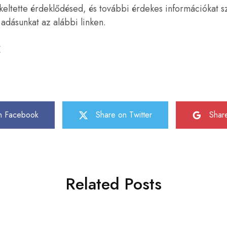
keltette érdeklődésed, és további érdekes információkat s
adásunkat az alábbi linken.
Z
n Facebook
Share on Twitter
Shar
Related Posts