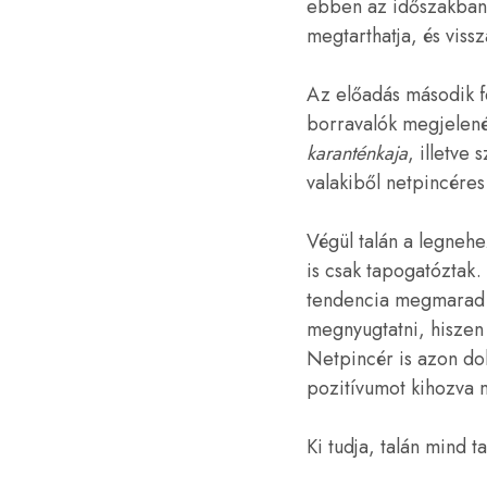
ebben az időszakban,
megtarthatja, és vissz
Az előadás második f
borravalók megjelenés
karanténkaja
, illetve
valakiből netpincéres 
Végül talán a legneh
is csak tapogatóztak.
tendencia megmarad a
megnyugtatni, hiszen 
Netpincér is azon dol
pozitívumot kihozva m
Ki tudja, talán mind 