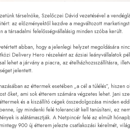
zetünk társelnöke, Szelőczei Dávid vezetésével a vendégl
tért: az előzményektől kezdve a megváltozott marketingst
n a társadalmi felelősségvállalásig minden szóba került.
etértett abban, hogy a jelenlegi helyzet megoldására ninc
közi Delivery Hero részeként az ázsiai leányvállalatok p
ssal lehet a járvány a piacra, az ételházhozsszállításra, ill
séget jelentett.
azásában az éttermek esetében „a cél a túlélés”, hiszen o
most őket, ami sok étterem számára végzetes lehet. Jani sz
éttermek és a kiszállító cégek összedolgozása minden edd
 benne, így mindenki felé toleranciát kell tanúsítani, ez ne
 tények is alátámasztják. A Netpincér felé az elmúlt hóna
integy 900 új étterem jelezte csatlakozási kérelmét, vilá