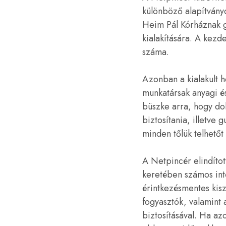
különböző alapítvány
Heim Pál Kórháznak gy
kialakítására. A kezd
száma.
Azonban a kialakult h
munkatársak anyagi és
büszke arra, hogy do
biztosítania, illetve
minden tőlük telhető
A Netpincér elindíto
keretében számos int
érintkezésmentes kisz
fogyasztók, valamint a
biztosításával. Ha a