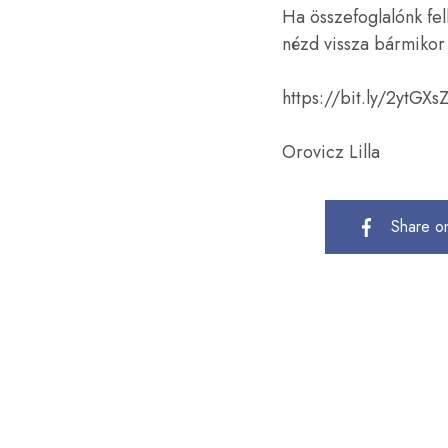
Ha összefoglalónk fel
nézd vissza bármikor 
https://bit.ly/2ytGXs
Orovicz Lilla
Share o