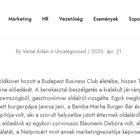
Marketing
HR
Vezetőség
Események
Szpo
By
Vantal Ádám
in
Uncategorized
2020. ápr. 21.
földkövet hozott a Budapest Business Club életébe, hiszen
ine előadását. A kerekasztal-beszélgetés a kialakult járván
zemszögből, gasztronómiai oldalról vizsgálta. Egyik megh
lett burgerpápa Jancsa Jani, a Bamba Marha Burger Bar 
tója volt, aki a szorult helyzetbe jutott éttermek oldaláró
 előadónk az egykori corvinusos Blaumann Debóra volt, 
gálatát, a Netpincért mint annak marketingvezetője képvise