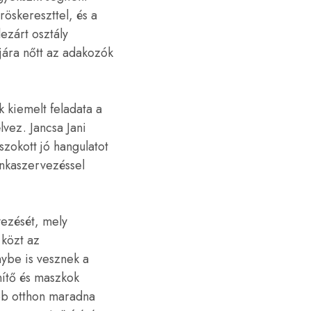
öskereszttel, és a
ezárt osztály
jára nőtt az adakozók
 kiemelt feladata a
vez. Jancsa Jani
zokott jó hangulatot
unkaszervezéssel
ezését, mely
 közt az
nybe is vesznek a
enítő és maszkok
ább otthon maradna