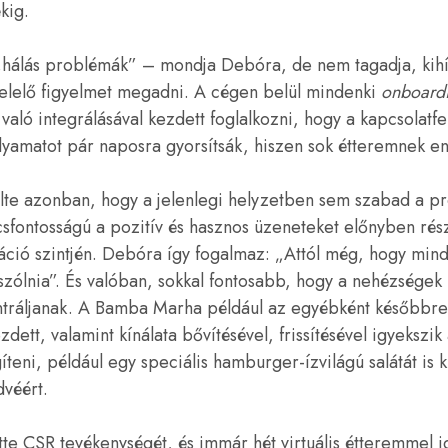
kig.
hálás problémák” – mondja Debóra, de nem tagadja, kihív
elelő figyelmet megadni. A cégen belül mindenki
onboard
aló integrálásával kezdett foglalkozni, hogy a kapcsolatfel
lyamatot pár naposra gyorsítsák, hiszen sok étteremnek enn
lte azonban, hogy a jelenlegi helyzetben sem szabad a 
sfontosságú a pozitív és hasznos üzeneteket előnyben rész
ció szintjén. Debóra így fogalmaz: „Attól még, hogy mind
szólnia”. És valóban, sokkal fontosabb, hogy a nehézségek 
tráljanak. A Bamba Marha például az egyébként későbbre
ezdett, valamint kínálata bővítésével, frissítésével igyekszik
teni, például egy speciális hamburger-ízvilágú salátát is ki
dvéért.
te CSR tevékenységét, és immár hét virtuális étteremmel i