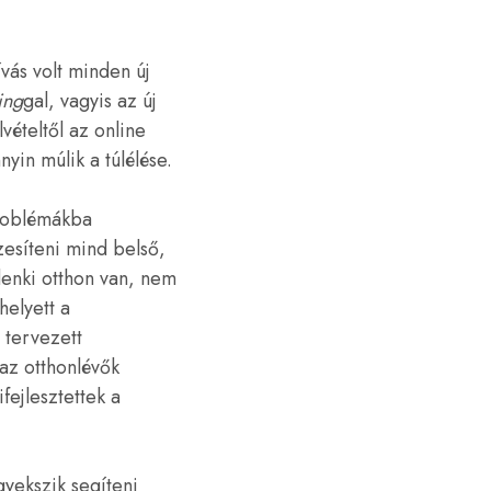
ás volt minden új
ing
gal, vagyis az új
vételtől az online
yin múlik a túlélése.
problémákba
esíteni mind belső,
enki otthon van, nem
helyett a
 tervezett
 az otthonlévők
fejlesztettek a
gyekszik segíteni