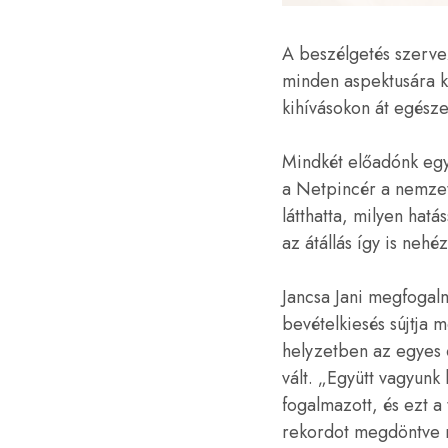
A beszélgetés szerve
minden aspektusára ki
kihívásokon át egésze
Mindkét előadónk egy
a Netpincér a nemzet
látthatta, milyen hatá
az átállás így is nehéz
Jancsa Jani megfogalm
bevételkiesés sújtja 
helyzetben az egyes 
vált. „Együtt vagyunk
fogalmazott, és ezt a
rekordot megdöntve m