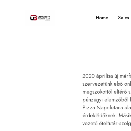
Home
Sales
University
Business
Club
–
Corvinus
2020 áprilisa új mér
szervezetünk első onl
megszokottól eltérő s
pénzügyi elemzőből 
Pizza Napoletana alapí
érdeklődőknek. Másik
vezető ételfutár-szol