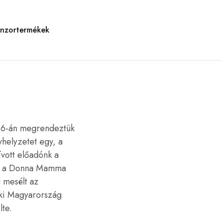
nzortermékek
 16-án megrendeztük
yhelyzetet egy, a
ívott előadónk a
és a Donna Mamma
l mesélt az
aki Magyarország
lte.