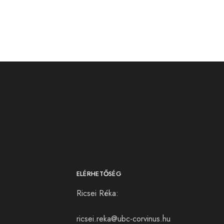
ELÉRHETŐSÉG
Ricsei Réka:
ricsei.reka@ubc-corvinus.hu