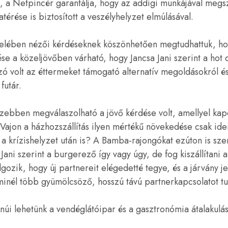
 a Netpincér garantálja, hogy az addigi munkájával megsz
atérése is biztosított a veszélyhelyzet elmúlásával.
elében nézői kérdéseknek köszönhetően megtudhattuk, ho
e a közeljövőben várható, hogy Jancsa Jani szerint a hot 
 szó volt az éttermeket támogató alternatív megoldásokról és
futár.
ezebben megválaszolható a jövő kérdése volt, amellyel kap
 Vajon a házhozszállítás ilyen mértékű növekedése csak ide
 krízishelyzet után is? A Bamba-rajongókat ezúton is sze
Jani szerint a burgerező így vagy úgy, de fog kiszállítani a
gozik, hogy új partnereit elégedetté tegye, és a járvány jel
inél több gyümölcsöző, hosszú távú partnerkapcsolatot tud
tanúi lehetünk a vendéglátóipar és a gasztronómia átalakul