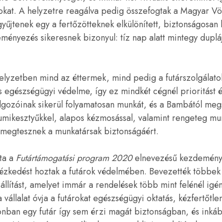
okat. A helyzetre reagálva pedig összefogtak a Magyar Vör
űjtenek egy a fertőzötteknek elkülönített, biztonságosan l
eményezés sikeresnek bizonyul: tíz nap alatt mintegy duplá
elyzetben mind az éttermek, mind pedig a futárszolgálatok
 egészségügyi védelme, így ez mindkét cégnél prioritást él
lgozóinak sikerül folyamatosan munkát, és a Bambától megs
 gumikesztyűkkel, alapos kézmosással, valamint rengeteg m
t megtesznek a munkatársak biztonságáért.
tta a
Futártámogatási program 2020
elnevezésű kezdemény
ézkedést hoztak a futárok védelmében. Bevezették többek
állítást, amelyet immár a rendelések több mint felénél igé
 vállalat óvja a futárokat egészségügyi oktatás, kézfertőtl
zonban egy futár így sem érzi magát biztonságban, és ink