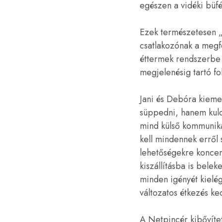
egészen a vidéki büfé
Ezek természetesen „
csatlakozónak a megf
éttermek rendszerbe v
megjelenésig tartó fo
Jani és Debóra kieme
süppedni, hanem kulc
mind külső kommuniká
kell mindennek erről 
lehetőségekre koncen
kiszállításba is belek
minden igényét kielégí
változatos étkezés ke
A Netpincér kibővítet