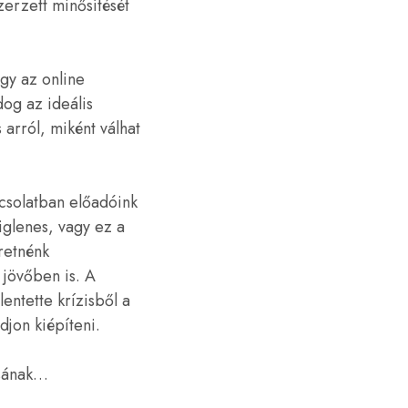
erzett minősítését
gy az online
dog az ideális
 arról, miként válhat
csolatban előadóink
iglenes, vagy ez a
retnénk
 jövőben is. A
entette krízisből a
jon kiépíteni.
ásának…