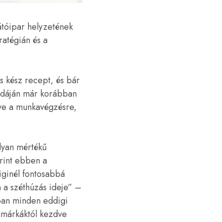
átóipar helyzetének
ratégián és a
s kész recept, és bár
éldáján már korábban
etve a munkavégzésre,
lyan mértékű
erint ebben a
iginél fontosabbá
m a széthúzás ideje” –
pban minden eddigi
gmárkáktól kezdve