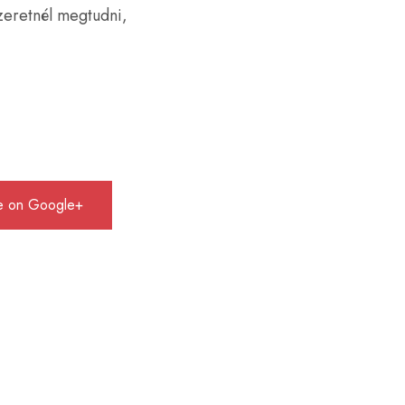
zeretnél megtudni,
e on Google+