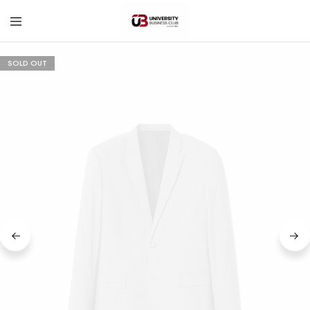
University
Business
SOLD OUT
Club
–
Corvinus