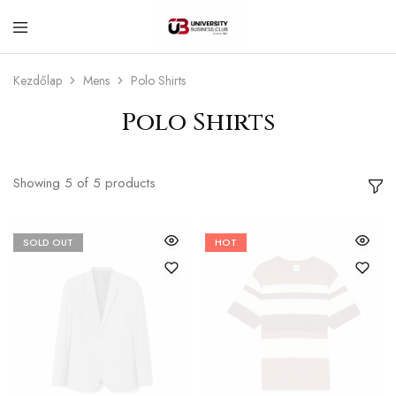
University
Business
Kezdőlap
Mens
Polo Shirts
Club
–
Corvinus
Polo Shirts
Showing
5
of
5
products
SOLD OUT
HOT