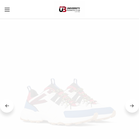
University
Business
Club
–
Corvinus