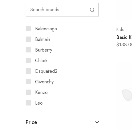
Balenciaga
Kids
Basic 
Balmain
$
138.0
Burberry
Chloé
Dsquared2
Givenchy
Kenzo
Leo
Maison Margiela
Price
Moschino