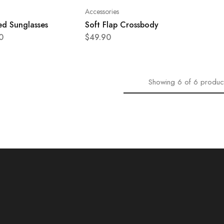
Accessories
ed Sunglasses
Soft Flap Crossbody
0
$
49.90
Showing
6
of
6
produc