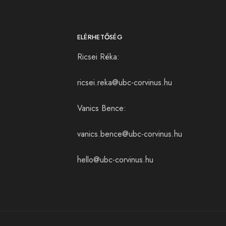
ELÉRHETŐSÉG
Ricsei Réka:
ricsei.reka@ubc-corvinus.hu
Vanics Bence:
vanics.bence@ubc-corvinus.hu
hello@ubc-corvinus.hu