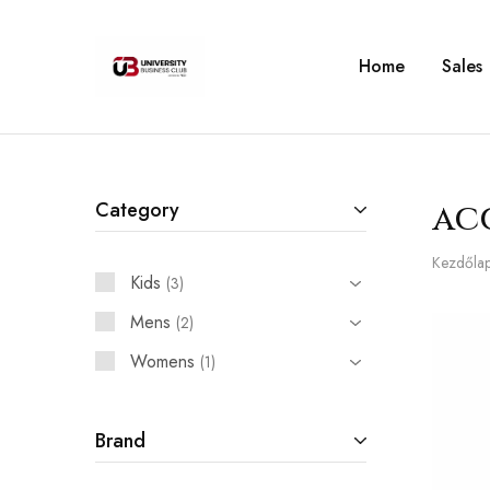
Home
Sales
University
Business
Club
–
Corvinus
Category
ac
Kezdőla
Kids
3
Mens
2
Womens
1
Brand