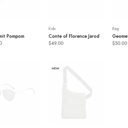
Kids
Bag
Knit Pompom
Conte of Florence Jarod
Geometr
0
$
49.00
$
50.00
NEW