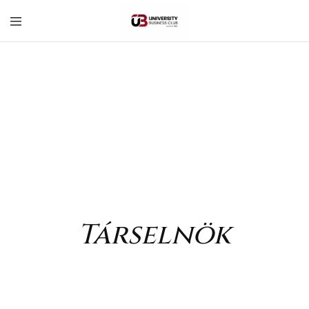
University
Business
Club
–
Corvinus
Társelnök